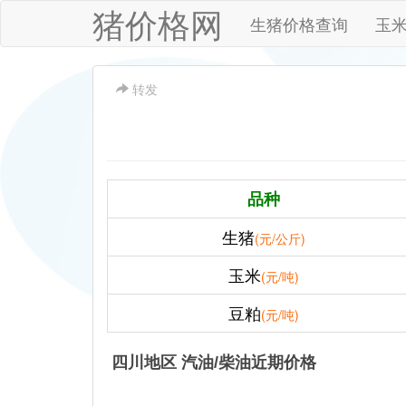
猪价格网
生猪价格查询
玉
转发
品种
生猪
(元/公斤)
玉米
(元/吨)
豆粕
(元/吨)