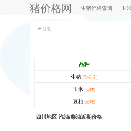
猪价格网
生猪价格查询
玉
转发
品种
生猪
(元/公斤)
玉米
(元/吨)
豆粕
(元/吨)