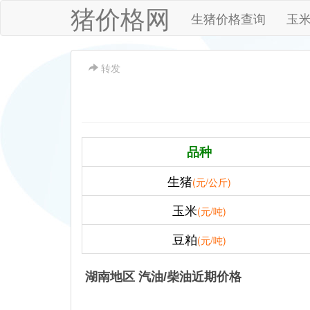
猪价格网
生猪价格查询
玉
转发
品种
生猪
(元/公斤)
玉米
(元/吨)
豆粕
(元/吨)