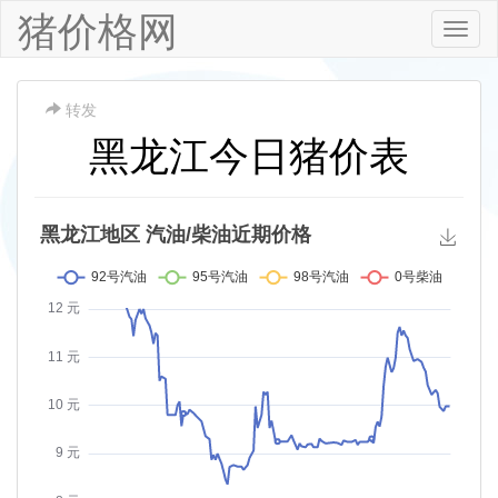
猪价格网
Toggle
naviga
转发
黑龙江今日猪价表