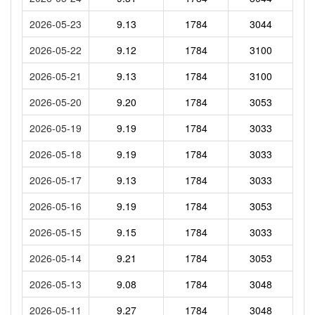
2026-05-23
9.13
1784
3044
2026-05-22
9.12
1784
3100
2026-05-21
9.13
1784
3100
2026-05-20
9.20
1784
3053
2026-05-19
9.19
1784
3033
2026-05-18
9.19
1784
3033
2026-05-17
9.13
1784
3033
2026-05-16
9.19
1784
3053
2026-05-15
9.15
1784
3033
2026-05-14
9.21
1784
3053
2026-05-13
9.08
1784
3048
2026-05-11
9.27
1784
3048