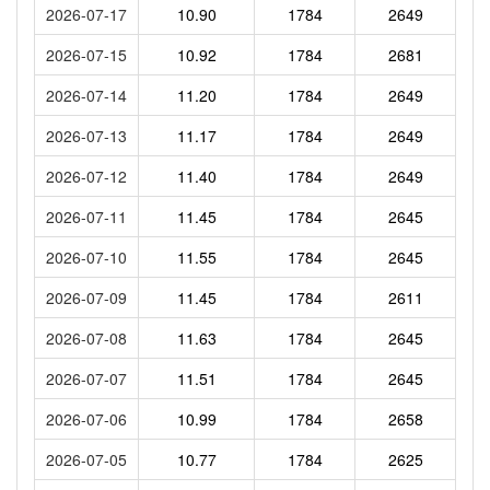
2026-07-17
10.90
1784
2649
2026-07-15
10.92
1784
2681
2026-07-14
11.20
1784
2649
2026-07-13
11.17
1784
2649
2026-07-12
11.40
1784
2649
2026-07-11
11.45
1784
2645
2026-07-10
11.55
1784
2645
2026-07-09
11.45
1784
2611
2026-07-08
11.63
1784
2645
2026-07-07
11.51
1784
2645
2026-07-06
10.99
1784
2658
2026-07-05
10.77
1784
2625