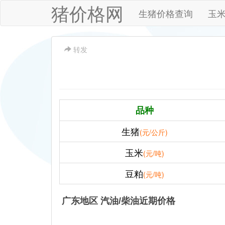
猪价格网
生猪价格查询
玉
转发
品种
生猪
(元/公斤)
玉米
(元/吨)
豆粕
(元/吨)